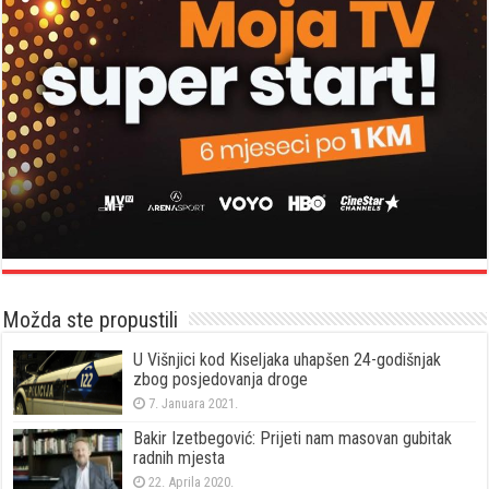
Možda ste propustili
U Višnjici kod Kiseljaka uhapšen 24-godišnjak
zbog posjedovanja droge
7. Januara 2021.
Bakir Izetbegović: Prijeti nam masovan gubitak
radnih mjesta
22. Aprila 2020.