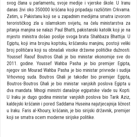
svog člana u parlamentu, svoje medije i vjerske škole. U Iranu
danas živi oko 350000 kršćana koji pripadaju različitim Crkvama.
Zatim, u Pakistanu koji se u zapadnim medijima smatra izvorom
terorističkog zla u islamskom svijetu, na čelu ministarstva za
pitanja manjina se nalazi Paul Bhatti, pakistanski katolik koji je na
mjesto ministra došao poslije svoga brata Shahbaza Bhattija. U
Egiptu, koji ima brojnu koptsku, kršćansku manjinu, postoji veliki
broj političara koji su obnašali visoke državne političke dužnosti.
Youssef Raouf Boutros Ghali je bio ministar ekonomije sve do
2011. godine. Youssef Wahba Pasha je bio premijer Egipta,
njegov sin Mourad Wahba Pasha je bio ministar privrede i sudija
Vrhovnog suda. Boutros Ghali je također bio premijer Egipta,
Boutros-Boutros Ghali je bio ministar vanjskih poslova Egipta u
dva mandata. Mnogi ministri današnje egipatske vlade su Kopti.
U Iraku je dugo godina ministar vanjskih poslova bio Tarik Aziz,
kaldejski kršćanin i pored Saddama Huseina najutjecajnija ličnost
u Iraku. Faris al-Khoury, kršćanin, je bio sirijski državnik, premijer
koji se smatra ocem moderne sirijske politike.