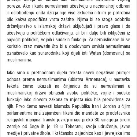
poreza. Ako i kada nemuslimani učestvuju u nacionalnoj odbrani
ili oslobođenju onda džizja nije više aktuelna niti im je potrebna
bilo kakva specifična vrsta zaštite. Njima bi se stoga odobrilo
državljanstvo u islamskoj državi, uključujući i pravo glasa i da
učestvuju u političkom odlučivanju, ali bi i dalje biti isključeni iz
najviših političkih, vojnih i sudskih funkcija. Za nemuslimane bi se
koristio izraz muwatin što bi u doslovnom smislu nemuslimana
označavalo kao sunarodnika koji dijeli isti Watan (domovinu) sa
muslimanima.
Iako smo u prethodnom dijelu teksta naveli negativan primjer
odnosa prema nemuslimanima (ubistva Armenaca), u nastavku
teksta ćemo ukazati na činjenicu da su nemuslimani u
muslimanskoj državi obnašali visoke političke, vojne i sudske
funkcije iako slovom zakona ta mjesta nisu bila predviđena za
njih. Prvo ćemo navesti Islamsku Republiku Iran i Jordan u čijim
parlamentima ima zajamčeni fiksni dio mandata za predstavnike
religijskih manjina. Iranski jevreji imaju preko 30 sinagoga širom
zemlje od čega ih je 18 u Teheranu, svoja udruženja, javne
medije i privatne škole. I kršćanska zajednica kao i jevrejska ima