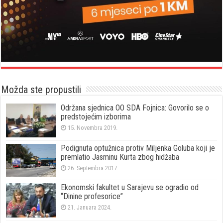
Možda ste propustili
Održana sjednica OO SDA Fojnica: Govorilo se o
predstojećim izborima
15. Novembra 2019.
Podignuta optužnica protiv Miljenka Goluba koji je
premlatio Jasminu Kurta zbog hidžaba
26. Septembra 2017.
Ekonomski fakultet u Sarajevu se ogradio od
“Dinine profesorice”
21. Januara 2024.