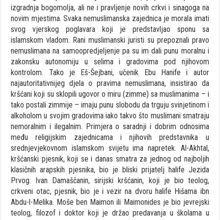
izgradnja bogomolja, ali ne i pravljenje novih crkvi i sinagoga na
novim mjestima. Svaka nemuslimanska zajednica je morala imati
svog vjerskog poglavara koji je predstavljao sponu sa
islamskom vladom. Rani muslimanski juristi su prepoznali pravo
nemuslimana na samoopredjeljenje pa su im dali punu moralnu i
zakonsku autonomiju u selima i gradovima pod njihovom
kontrolom. Tako je Eš-Šejbani, učenik Ebu Hanife i autor
najautoritativnijeg djela o pravima nemuslimana, insistirao da
kršćani koji su sklopili ugovor o miru (zimme) sa muslimanima – i
tako postali zimmije – imaju punu slobodu da trguju svinjetinom i
alkoholom u svojim gradovima iako takvo što muslimani smatraju
nemoralnim i ilegalnim. Primjera o saradnji i dobrim odnosima
među religijskim zajednicama i njihovih predstavnika u
srednjevjekovnom islamskom svijetu ima napretek. Al-Akhtal,
kršćanski pjesnik, koji se i danas smatra za jednog od najboljih
klasičnih arapskih pjesnika, bio je bliski prijatelj halife Jezida
Prvog. Ivan Damaščanin, sirijski kršćanin, koji je bio teolog,
crkveni otac, pjesnik, bio je i vezir na dvoru halife Hišama ibn
Abdu-l-Melika. Moše ben Maimon ili Maimonides je bio jevrejski
teolog, filozof i doktor koji je držao predavanja u školama u