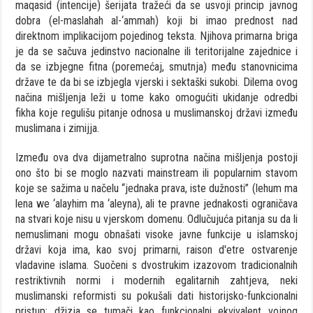
maqasid (intencije) šerijata tražeći da se usvoji princip javnog
dobra (el-maslahah al-‘ammah) koji bi imao prednost nad
direktnom implikacijom pojedinog teksta. Njihova primarna briga
je da se sačuva jedinstvo nacionalne ili teritorijalne zajednice i
da se izbjegne fitna (poremećaj, smutnja) među stanovnicima
države te da bi se izbjegla vjerski i sektaški sukobi. Dilema ovog
načina mišljenja leži u tome kako omogućiti ukidanje odredbi
fikha koje regulišu pitanje odnosa u muslimanskoj državi između
muslimana i zimijja.
Između ova dva dijametralno suprotna načina mišljenja postoji
ono što bi se moglo nazvati mainstream ili popularnim stavom
koje se sažima u načelu “jednaka prava, iste dužnosti” (lehum ma
lena we ‘alayhim ma ‘aleyna), ali te pravne jednakosti ograničava
na stvari koje nisu u vjerskom domenu. Odlučujuća pitanja su da li
nemuslimani mogu obnašati visoke javne funkcije u islamskoj
državi koja ima, kao svoj primarni, raison d'etre ostvarenje
vladavine islama. Suočeni s dvostrukim izazovom tradicionalnih
restriktivnih normi i modernih egalitarnih zahtjeva, neki
muslimanski reformisti su pokušali dati historijsko-funkcionalni
pristup: džizja se tumači kao funkcionalni ekvivalent vojnog