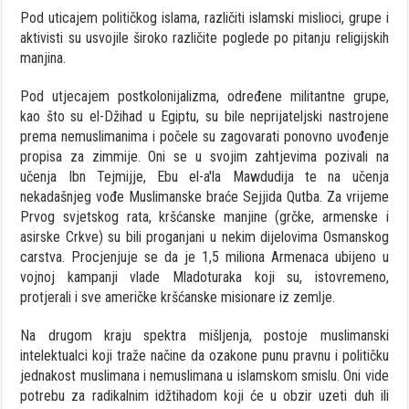
Pod uticajem političkog islama, različiti islamski mislioci, grupe i
aktivisti su usvojile široko različite poglede po pitanju religijskih
manjina.
Pod utjecajem postkolonijalizma, određene militantne grupe,
kao što su el-Džihad u Egiptu, su bile neprijateljski nastrojene
prema nemuslimanima i počele su zagovarati ponovno uvođenje
propisa za zimmije. Oni se u svojim zahtjevima pozivali na
učenja Ibn Tejmijje, Ebu el-a'la Mawdudija te na učenja
nekadašnjeg vođe Muslimanske braće Sejjida Qutba. Za vrijeme
Prvog svjetskog rata, kršćanske manjine (grčke, armenske i
asirske Crkve) su bili proganjani u nekim dijelovima Osmanskog
carstva. Procjenjuje se da je 1,5 miliona Armenaca ubijeno u
vojnoj kampanji vlade Mladoturaka koji su, istovremeno,
protjerali i sve američke kršćanske misionare iz zemlje.
Na drugom kraju spektra mišljenja, postoje muslimanski
intelektualci koji traže načine da ozakone punu pravnu i političku
jednakost muslimana i nemuslimana u islamskom smislu. Oni vide
potrebu za radikalnim idžtihadom koji će u obzir uzeti duh ili