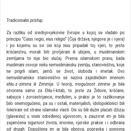
Tradicionalni pristup
Za razliku od srednjovjekovne Evrope u kojoj se vladalo po
principu “Cuius regio, eius religio” (Čija država, njegova je i vjera)
i po kojemu su svi oni koji nisu pripadali toj vjeri, to jeste
kršćanstvu, morali biti protjerani ili ubijeni, u muslimanskim
zemljama to nije bio slučaj. Prema islamskom pravu, kada
muslimani osvoje neku nemuslimansku zemlju, stanovništvu, koje
ne prigrli islam, jamči se život, sloboda i imetak. Ovo
nemuslimansko stanovništvo se naziva zajedničkim imenom
ehlu-z-zimma ili Zimmije. U teoriji, mogućnost zimme je bila
otvorena samo za Ehlu-l-kitab, to jeste za Židove, kršćane,
sabejce i zoroastrijance, međutim, u praksi je to razlikovanje
bilo onemogućeno, pa su i ostali, materijalisti, idolopoklonici bili
tolerirani od strane islamske vlasti. Oni su bili dužni plaćati džizju
(glavarinu) u visini određenoj ugovorom, a zauzvrat im je bila
zajamčena sigurnost života, imovine, vjerske prakse i i odbrana
od drugih. Dopuštena im je bila obnova, popravka i ponovna