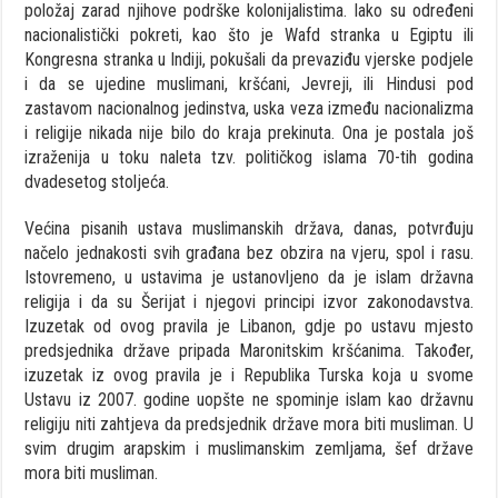
položaj zarad njihove podrške kolonijalistima. Iako su određeni
nacionalistički pokreti, kao što je Wafd stranka u Egiptu ili
Kongresna stranka u Indiji, pokušali da prevaziđu vjerske podjele
i da se ujedine muslimani, kršćani, Jevreji, ili Hindusi pod
zastavom nacionalnog jedinstva, uska veza između nacionalizma
i religije nikada nije bilo do kraja prekinuta. Ona je postala još
izraženija u toku naleta tzv. političkog islama 70-tih godina
dvadesetog stoljeća.
Većina pisanih ustava muslimanskih država, danas, potvrđuju
načelo jednakosti svih građana bez obzira na vjeru, spol i rasu.
Istovremeno, u ustavima je ustanovljeno da je islam državna
religija i da su Šerijat i njegovi principi izvor zakonodavstva.
Izuzetak od ovog pravila je Libanon, gdje po ustavu mjesto
predsjednika države pripada Maronitskim kršćanima. Također,
izuzetak iz ovog pravila je i Republika Turska koja u svome
Ustavu iz 2007. godine uopšte ne spominje islam kao državnu
religiju niti zahtjeva da predsjednik države mora biti musliman. U
svim drugim arapskim i muslimanskim zemljama, šef države
mora biti musliman.