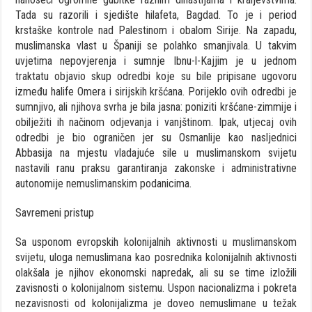
Tada su razorili i sjedište hilafeta, Bagdad. To je i period
krstaške kontrole nad Palestinom i obalom Sirije. Na zapadu,
muslimanska vlast u Španiji se polahko smanjivala. U takvim
uvjetima nepovjerenja i sumnje Ibnu-l-Kajjim je u jednom
traktatu objavio skup odredbi koje su bile pripisane ugovoru
između halife Omera i sirijskih kršćana. Porijeklo ovih odredbi je
sumnjivo, ali njihova svrha je bila jasna: poniziti kršćane-zimmije i
obilježiti ih načinom odjevanja i vanjštinom. Ipak, utjecaj ovih
odredbi je bio ograničen jer su Osmanlije kao nasljednici
Abbasija na mjestu vladajuće sile u muslimanskom svijetu
nastavili ranu praksu garantiranja zakonske i administrativne
autonomije nemuslimanskim podanicima.
Savremeni pristup
Sa usponom evropskih kolonijalnih aktivnosti u muslimanskom
svijetu, uloga nemuslimana kao posrednika kolonijalnih aktivnosti
olakšala je njihov ekonomski napredak, ali su se time izložili
zavisnosti o kolonijalnom sistemu. Uspon nacionalizma i pokreta
nezavisnosti od kolonijalizma je doveo nemuslimane u težak