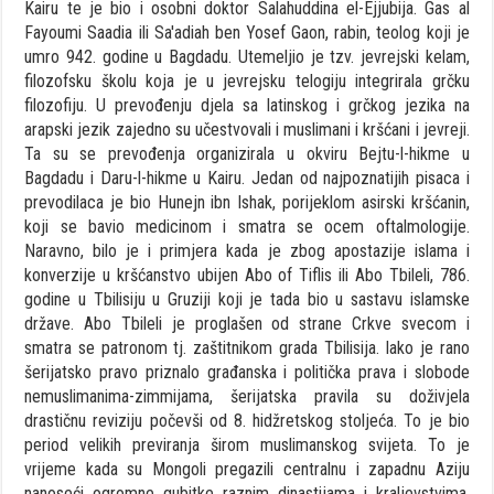
Kairu te je bio i osobni doktor Salahuddina el-Ejjubija. Gas al
Fayoumi Saadia ili Sa'adiah ben Yosef Gaon, rabin, teolog koji je
umro 942. godine u Bagdadu. Utemeljio je tzv. jevrejski kelam,
filozofsku školu koja je u jevrejsku telogiju integrirala grčku
filozofiju. U prevođenju djela sa latinskog i grčkog jezika na
arapski jezik zajedno su učestvovali i muslimani i kršćani i jevreji.
Ta su se prevođenja organizirala u okviru Bejtu-l-hikme u
Bagdadu i Daru-l-hikme u Kairu. Jedan od najpoznatijih pisaca i
prevodilaca je bio Hunejn ibn Ishak, porijeklom asirski kršćanin,
koji se bavio medicinom i smatra se ocem oftalmologije.
Naravno, bilo je i primjera kada je zbog apostazije islama i
konverzije u kršćanstvo ubijen Abo of Tiflis ili Abo Tbileli, 786.
godine u Tbilisiju u Gruziji koji je tada bio u sastavu islamske
države. Abo Tbileli je proglašen od strane Crkve svecom i
smatra se patronom tj. zaštitnikom grada Tbilisija. Iako je rano
šerijatsko pravo priznalo građanska i politička prava i slobode
nemuslimanima-zimmijama, šerijatska pravila su doživjela
drastičnu reviziju počevši od 8. hidžretskog stoljeća. To je bio
period velikih previranja širom muslimanskog svijeta. To je
vrijeme kada su Mongoli pregazili centralnu i zapadnu Aziju
nanoseći ogromne gubitke raznim dinastijama i kraljevstvima.