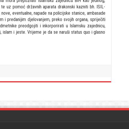
na mora prepoznati Islamsku zajednicu BiH kao jedinog,
 te uz pomoć državnih aparata drakonski kazniti bh. ISIL-
i nove, eventualne, napade na policijske stanice, ambasade
im i predanijim djelovanjem, preko svojih organa, spriječiti
odmetnike preodgojiti i inkorporirati u Islamsku zajednicu,
, islam i jeste. Vrijeme je da se naruši status quo i glasno