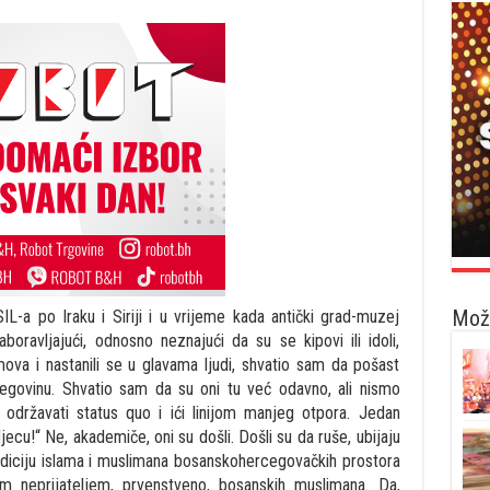
Možd
L-a po Iraku i Siriji i u vrijeme kada antički grad-muzej
boravljajući, odnosno neznajući da su se kipovi ili idoli,
amova i nastanili se u glavama ljudi, shvatio sam da pošast
rcegovinu. Shvatio sam da su oni tu već odavno, ali nismo
o održavati status quo i ići linijom manjeg otpora. Jedan
cu!“ Ne, akademiče, oni su došli. Došli su da ruše, ubijaju
 tradiciju islama i muslimana bosanskohercegovačkih prostora
im neprijateljem, prvenstveno, bosanskih muslimana. Da,