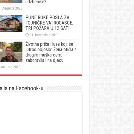
udžbenike?
. Augusta 2023.
PUNE RUKE POSLA ZA
FOJNIČKE VATROGASCE:
TRI POŽARA U 12 SATI
31. Decembra 2019.
Životna priča Huse koji se
jutros objesio: Žena otišla s
drugim muškarcem,
zaboravila i na djecu
 Januara 2022.
lla na Facebook-u