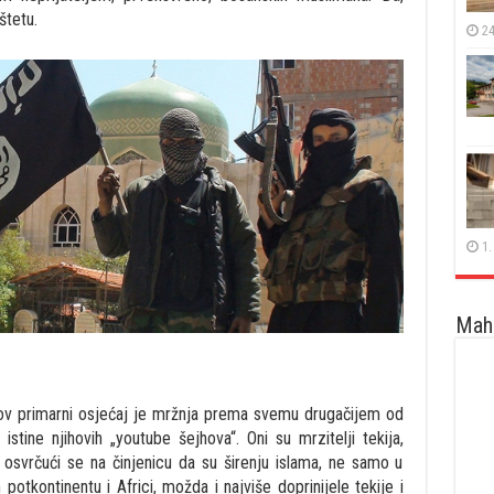
štetu.
24
1.
Maha
ihov primarni osjećaj je mržnja prema svemu drugačijem od
istine njihovih „youtube šejhova“. Oni su mrzitelji tekija,
 osvrčući se na činjenicu da su širenju islama, ne samo u
potkontinentu i Africi, možda i najviše doprinijele tekije i