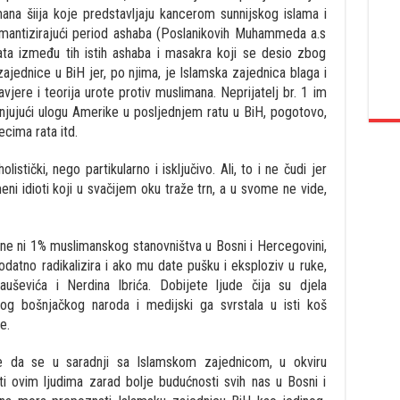
imana šiija koje predstavljaju kancerom sunnijskog islama i
romantizirajući period ashaba (Poslanikovih Muhammeda a.s
ata između tih istih ashaba i masakra koji se desio zbog
zajednice u BiH jer, po njima, je Islamska zajednica blaga i
zavjere i teorija urote protiv muslimana. Neprijatelj br. 1 im
njujući ulogu Amerike u posljednjem ratu u BiH, pogotovo,
cima rata itd.
istički, nego partikularno i isključivo. Ali, to i ne čudi jer
ni idioti koji u svačijem oku traže trn, a u svome ne vide,
 čine ni 1% muslimanskog stanovništva u Bosni i Hercegovini,
datno radikalizira i ako mu date pušku i eksploziv u ruke,
auševića i Nerdina Ibrića. Dobijete ljude čija su djela
bivog bošnjačkog naroda i medijski ga svrstala u isti koš
e.
je da se u saradnji sa Islamskom zajednicom, u okviru
ti ovim ljudima zarad bolje budućnosti svih nas u Bosni i