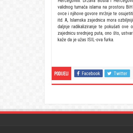
Hercegovini. Država Bosna i Hercegovi
validnog tumača islama na prostoru BiH
ovce i njihove govore mržnje te osujetit
itd. A, Islamska zajednica mora ozbiljnij
daljnje radikaliziranje te pokušati ove 
zajednicu srednjeg puta, ono što, ustvari
kaže da je užas ISIL-ova furka.
Facebook
Twitter
Podijeli