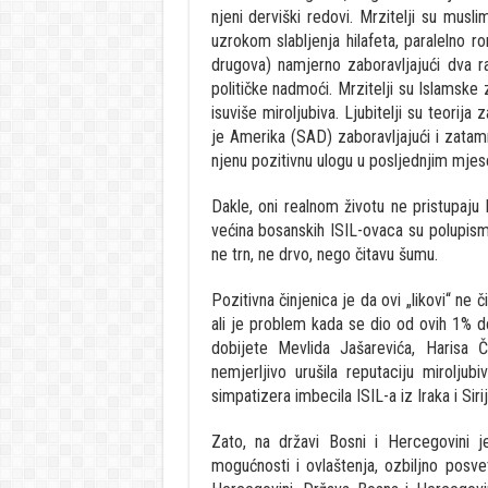
njeni derviški redovi. Mrzitelji su musl
uzrokom slabljenja hilafeta, paralelno 
drugova) namjerno zaboravljajući dva r
političke nadmoći. Mrzitelji su Islamske 
isuviše miroljubiva. Ljubitelji su teorija 
je Amerika (SAD) zaboravljajući i zatam
njenu pozitivnu ulogu u posljednjim mjese
Dakle, oni realnom životu ne pristupaju hol
većina bosanskih ISIL-ovaca su polupisme
ne trn, ne drvo, nego čitavu šumu.
Pozitivna činjenica je da ovi „likovi“ ne
ali je problem kada se dio od ovih 1% do
dobijete Mevlida Jašarevića, Harisa Č
nemjerljivo urušila reputaciju mirolju
simpatizera imbecila ISIL-a iz Iraka i Sirij
Zato, na državi Bosni i Hercegovini 
mogućnosti i ovlaštenja, ozbiljno posve