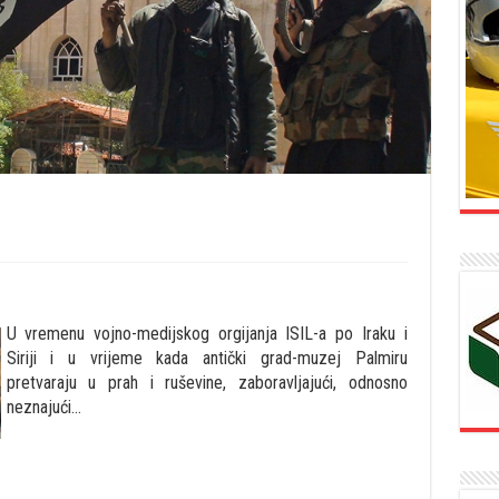
U vremenu vojno-medijskog orgijanja ISIL-a po Iraku i
Siriji i u vrijeme kada antički grad-muzej Palmiru
pretvaraju u prah i ruševine, zaboravljajući, odnosno
neznajući…