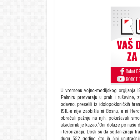
U vremenu vojno-medijskog orgijanja ISI
Palmiru pretvaraju u prah i ruševine, za
odavno, preselili iz idolopokloničkih hr
ISIL-a nije zaobišla ni Bosnu, a ni He
obraćali pažnju na njih, pokušavali sm
akademik je kazao:“Oni dolaze po našu dje
i teroriziraju. Došli su da šejtaniziraju
dugu 552 godine što ih čini unutrašnj